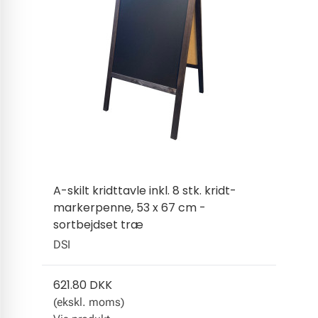
A-skilt kridttavle inkl. 8 stk. kridt-
markerpenne, 53 x 67 cm -
sortbejdset træ
DSI
621.80 DKK
(ekskl. moms)