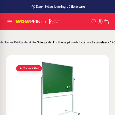
Dag-til-dag levering på flere vare
ide
/
Tavler
/
Kridttavle skilte
/
Svingtavle, kridttavle på mobilt stativ - 8 størrelser - 1
Topkvalitet