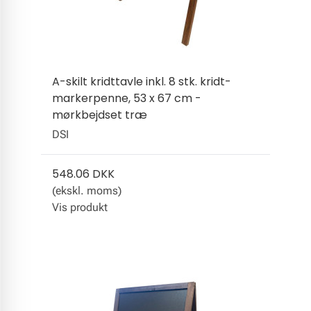
A-skilt kridttavle inkl. 8 stk. kridt-
markerpenne, 53 x 67 cm -
mørkbejdset træ
DSI
548.06 DKK
(ekskl. moms)
Vis produkt