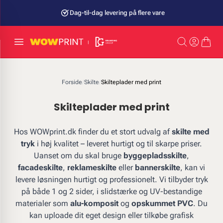
Dag-til-dag levering på flere vare
Forside
/
Skilte
/
Skilteplader med print
Skilteplader med print
Hos WOWprint.dk finder du et stort udvalg af
skilte med
tryk
i høj kvalitet – leveret hurtigt og til skarpe priser.
Uanset om du skal bruge
byggepladsskilte
,
facadeskilte
,
reklameskilte
eller
bannerskilte
, kan vi
levere løsningen hurtigt og professionelt. Vi tilbyder tryk
på både 1 og 2 sider, i slidstærke og UV-bestandige
materialer som
alu-komposit
og
opskummet PVC
. Du
kan uploade dit eget design eller tilkøbe grafisk