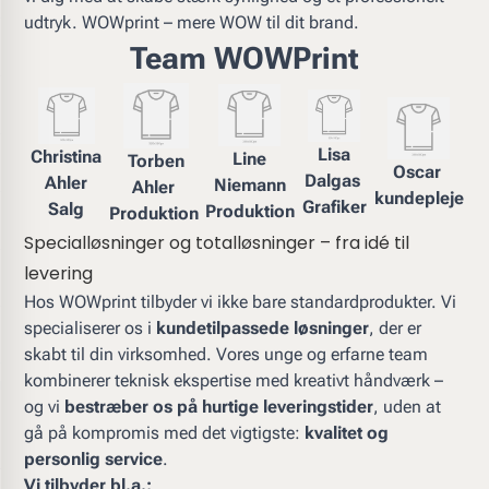
udtryk. WOWprint – mere WOW til dit brand.
Team WOWPrint
Lisa
Christina
Line
Torben
Oscar
Dalgas
Ahler
Niemann
Ahler
kundepleje
Grafiker
Salg
Produktion
Produktion
Specialløsninger og totalløsninger – fra idé til
levering
Hos WOWprint tilbyder vi ikke bare standardprodukter. Vi
specialiserer os i
kundetilpassede løsninger
, der er
skabt til din virksomhed. Vores unge og erfarne team
kombinerer teknisk ekspertise med kreativt håndværk –
og vi
bestræber os på hurtige leveringstider
, uden at
gå på kompromis med det vigtigste:
kvalitet og
personlig service
.
Vi tilbyder bl.a.: