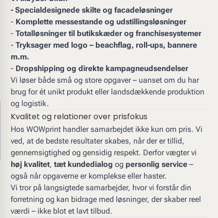
- Specialdesignede skilte og facadeløsninger
-
Komplette messestande og udstillingsløsninger
-
Totalløsninger til butikskæder og franchise­systemer
-
Tryksager med logo – beachflag, roll-ups, bannere
m.m.
-
Dropshipping og direkte kampagneudsendelser
Vi løser både små og store opgaver – uanset om du har
brug for ét unikt produkt eller landsdækkende produktion
og logistik.
Kvalitet og relationer over prisfokus
Hos WOWprint handler samarbejdet ikke kun om pris. Vi
ved, at de bedste resultater skabes, når der er tillid,
gennemsigtighed og gensidig respekt. Derfor vægter vi
høj kvalitet
,
tæt kundedialog
og
personlig service
–
også når opgaverne er komplekse eller haster.
Vi tror på langsigtede samarbejder, hvor vi forstår din
forretning og kan bidrage med løsninger, der skaber reel
værdi – ikke blot et lavt tilbud.