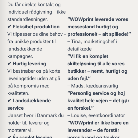
Du får direkte kontakt og
individuel rådgivning – ikke
standardløsninger.
“WOWprint leverede vores
✔ Fleksibel produktion
messestand hurtigt og
Vi tilpasser os dine behov –
professionelt – alt spillede!”
fra unikke produkter til
– Tina, marketingchef i
landsdækkende
detailkæde
kampagner.
“Vi fik en komplet
✔ Hurtig levering
skilteløsning til alle vores
Vi bestræber os på korte
butikker – nemt, hurtigt og
leveringstider uden at gå
uden fejl.”
på kompromis med
– Mads, kædeansvarlig
kvaliteten.
“Personlig service og høj
✔ Landsdækkende
kvalitet hele vejen – det gør
service
en forskel.”
Uanset hvor i Danmark du
– Louise, eventkoordinator
holder til, leverer og
“WOWprint er ikke bare en
monterer vi.
leverandør – de forstår
✔ Én samlet løsning
vores brand og tænker