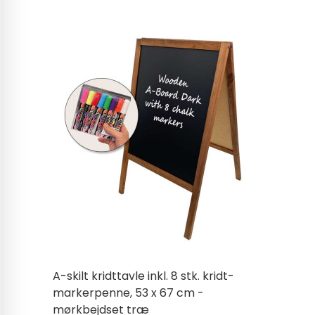
A-skilt kridttavle inkl. 8 stk. kridt-
markerpenne, 53 x 67 cm -
mørkbejdset træ