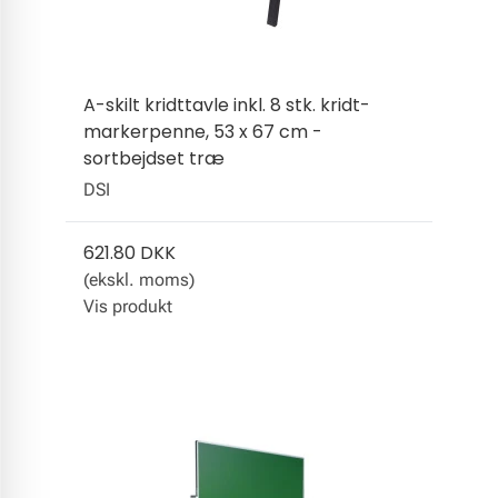
A-skilt kridttavle inkl. 8 stk. kridt-
markerpenne, 53 x 67 cm -
sortbejdset træ
DSI
621.80 DKK
(ekskl. moms)
Vis produkt