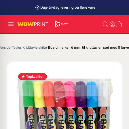
Dag-til-dag levering på flere vare
Forside
/
Tavler
/
Kridttavle skilte
/
Board marker, 6 mm, til kridttavler, sæt med 8 farve
Topkvalitet