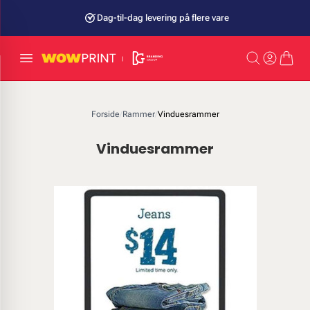
Dag-til-dag levering på flere vare
Forside
/
Rammer
/
Vinduesrammer
Vinduesrammer