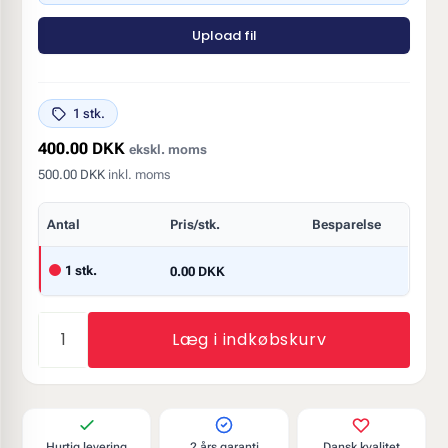
Upload fil
1 stk.
400.00 DKK
ekskl. moms
500.00 DKK
inkl. moms
Antal
Pris/stk.
Besparelse
1 stk.
0.00 DKK
Læg i indkøbskurv
Hurtig levering
2 års garanti
Dansk kvalitet