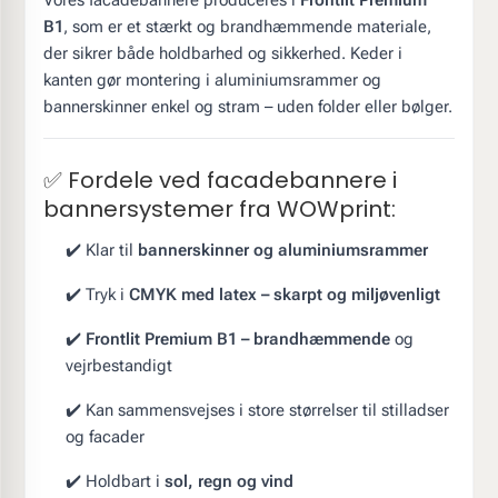
B1
, som er et stærkt og brandhæmmende materiale,
der sikrer både holdbarhed og sikkerhed. Keder i
kanten gør montering i aluminiumsrammer og
bannerskinner enkel og stram – uden folder eller bølger.
✅ Fordele ved facadebannere i
bannersystemer fra WOWprint:
✔️ Klar til
bannerskinner og aluminiumsrammer
✔️ Tryk i
CMYK med latex – skarpt og miljøvenligt
✔️
Frontlit Premium B1 – brandhæmmende
og
vejrbestandigt
✔️ Kan sammensvejses i store størrelser til stilladser
og facader
✔️ Holdbart i
sol, regn og vind