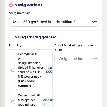
Vælg variant
Vælg materiale
Vælg færdiggørelse
Fil til tryk
Antal forskellige motiver -
50 kr
Har trykklar fil
(som
designskabelon)
Upload fil her eller
+0.00
DKK
send på mail til:
fil@wowprint.dk
(Husk ordre
nummer)
Ønsker hjælp til
fil.Vi hjælper
+500.00
DKK
med mindre