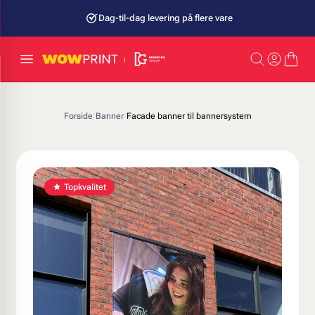
Dag-til-dag levering på flere vare
Alt til dit brand ét sted
Forside
/
Banner
/
Facade banner til bannersystem
Topkvalitet