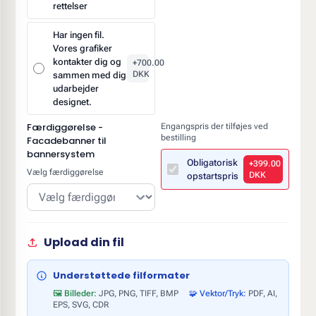
rettelser
Har ingen fil.
Vores grafiker
kontakter dig og
+700.00
DKK
sammen med dig
udarbejder
designet.
Færdiggørelse -
Engangspris der tilføjes ved
bestilling
Facadebanner til
bannersystem
Obligatorisk
+399.00
Vælg færdiggørelse
DKK
opstartspris
Upload din fil
Understøttede filformater
🖼️ Billeder:
JPG, PNG, TIFF, BMP
🧩 Vektor/Tryk:
PDF, AI,
EPS, SVG, CDR