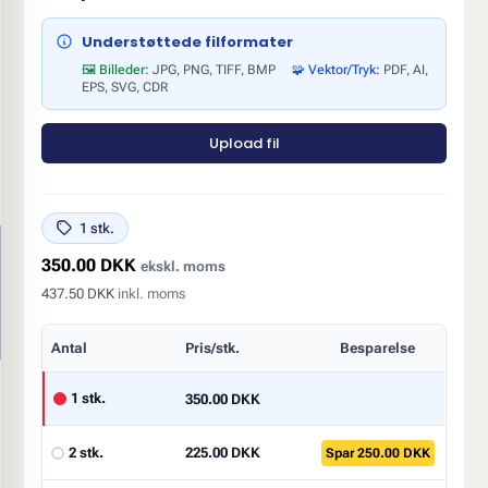
Understøttede filformater
🖼️ Billeder:
JPG, PNG, TIFF, BMP
🧩 Vektor/Tryk:
PDF, AI,
EPS, SVG, CDR
Upload fil
1 stk.
350.00 DKK
ekskl. moms
437.50 DKK
inkl. moms
Antal
Pris/stk.
Besparelse
1 stk.
350.00 DKK
2 stk.
225.00 DKK
Spar 250.00 DKK