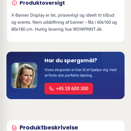
Produktoversigt
X-Banner Display er let, prisvenligt og ideelt til tilbud
og events. Nem udskiftning af banner – fås i 60x160 og
80x180 cm. Hurtig levering hos WOWPRINT.dk.
Har du spørgsmål?
Vores eksperter er klar til at hjælpe dig med
at finde den perfekte løsning.
+45 28 600 300
Produktbeskrivelse