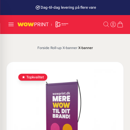
Dag-til-dag levering på flere vare
Forside
/
Roll-up
/
X-banner
/
X-banner
Topkvalitet